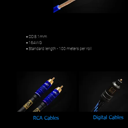
▪ OD:8.1mm
▪ 16AWG
▪ Standard length - 100 meters per roll
Digital Cables
RCA Cables