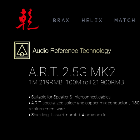
BRAX
HELIX
MATCH
A.R.T. 2.5G MK2
1M 219RMB
100
M roll 21,900RMB
▪ Suitable for Speaker & Interconnect cables
▪ A.R.T. specialized solder and copper mix conductor，18Co
reinforcement wire
▪ Shielding : tissue+ numb + Aluminum foil