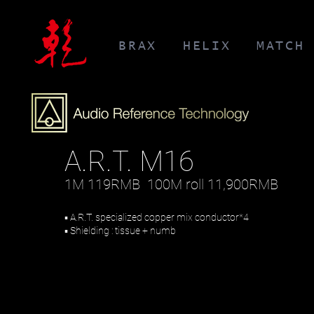
BRAX
HELIX
MATCH
A.R.T. M16
1M 119RMB
100
M roll 11
,900RMB
▪ A.R.T. specialized copper mix conductor*4
▪ Shielding : tissue + numb