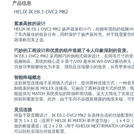
产品信息
HELIX IK E8.1-DVC2 MK2
紧凑高效的设计
HELIX IK E8.1-DVC2 MK2 扬声器体积小巧，却拥有强
了车内最佳的低音分布，同时保护了扬声器外壳。对于既需要空
器堪称完美之选。
巧妙的工程设计和优质的组件造就了令人印象深刻的音质。
IK E8.1-DVC2 MK2 采用精巧的倒相式箱体设计，在同等
低频响应。系统的核心是 8 英寸/200 毫米IK W8-DVC2
功放功率能够转化为丰富、强劲且压缩最小的低音，从而带来动
智能终端概念
这款新型连接端子采用插入式设计，提供两种连接方式：一种是
制线束的标准 MOLEX 连接器。它融合了两种连接方式的优势：既
能提供与 MATCH 系统类似的即插即用功能。这大大简化了安
拆卸和重新安装。此外，由于车内不会残留裸露的线缆末端，可
灵活连接
得益于双音圈设计，IK E8.1-DVC2 MK2 在选择合适的功
置为 1 x 1 Ω（适用于 HELIX 和 MATCH 单声道功放）、1 x 4
放的桥接通道）或 2 x 2 Ω（用于与HELIX NEXT和MATCH 
可以轻松实现任何低音配置。