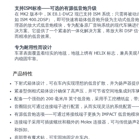
支持ISM标准——可选的有源低音炮升级
在 MK2 版本中，IK E8.1-DVC2 现已支持 ISM 系统：只需
如 ISM 400.2DSP），即可快速将箱体低音炮升级为主动式低音炮
理器的放大式低音炮模块，专为配备原厂音响系统的现代车辆进
决方案。它提供了一个紧凑的一体化解决方案，将放大和 DSP 
而精准的低音效果。
专为耐用性而设计
车罩表面覆盖着结实的地毯，地毯上绣有 HELIX 标志，兼具
内稳固牢靠。
产品特性
下射式箱体设计，可在车内实现理想的低音扩散，并为扬声器提
紧凑型倒相式箱体设计确保了高声压，并可节省空间地集成到车
配备一个强劲的 200 毫米/8 英寸低音炮，采用手工挖槽纸盆
音圈阻抗可通过连接端子进行配置，从而实现灵活的系统配置——2 x 2 欧
有源低音炮选项——可通过将接线端子更换为 IMPACT 低音炮模块 
连接端子采用可插拔螺丝和额外的 Molex 连接器，可与传统
和拆卸。
底部带有魔术贴，可牢固地固定在车内。