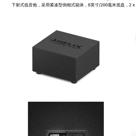
下射式低音炮，采用紧凑型倒相式箱体，8英寸/200毫米底盘，2 x 