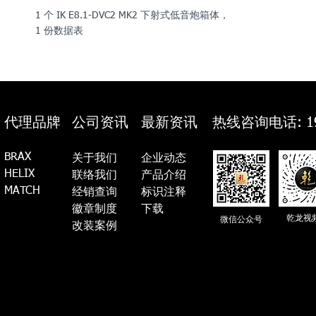
1 个 IK E8.1-DVC2 MK2 下射式低音炮箱体，
1 份数据表
代理品牌
公司资讯
最新资讯
热线咨询电话: 19
BRAX
关于我们
企业动态
HELIX
联络我们
产品介绍
MATCH
经销查询
标识注释
徽章制度
​下载
乾龙视
微信公众号
​​改装案例