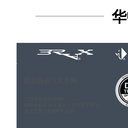
华
华
南昌靓典汽车音响
江西省南昌市西湖区
朝阳洲街道 云天路与大脊路交叉路口
泰宝大厦Ａ座101号店铺