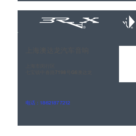
上海澳达龙汽车音响
上海市闵行区
七宝镇中春路7198号G6澳达龙
电话：18621877212