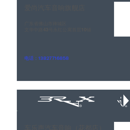
爱尚汽车音响旗舰店
广东省佛山市禅城区
文华中路43号永红公寓首层10铺
电话：13827716858
车乐声汽车音响（花都店）