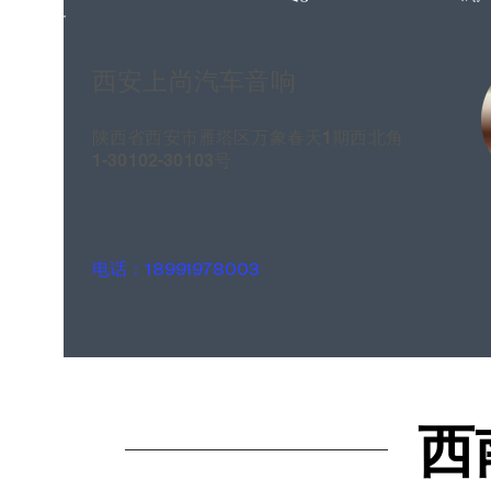
西安上尚汽车音响
陕西省西安市雁塔区万象春天1期西北角
1-30102-30103号
电话：18991978003
西
西