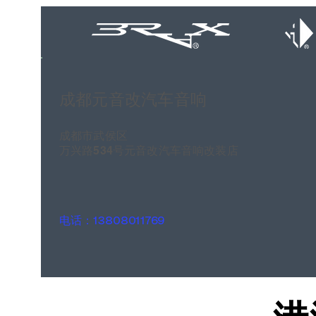
成都元音改汽车音响
成都市武侯区
万兴路534号元音改汽车音响改装店
电话：13808011769
港
港