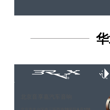
华
华
北京音享嘉汽车音响
北京市丰台区南三环西路28号院A座108