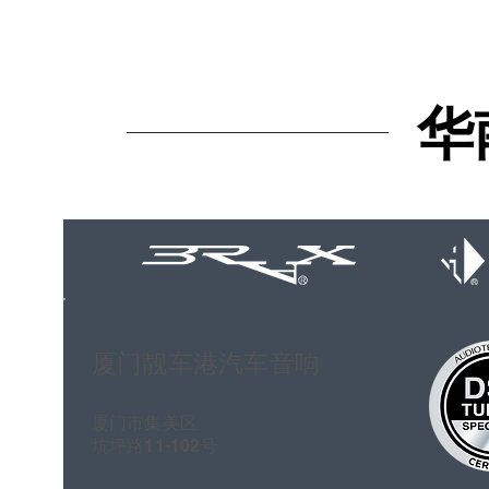
华
华
厦门靓车港汽车音响
厦门市集美区
坑坪路11-102号