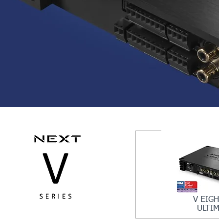
V EIGH
ULTI