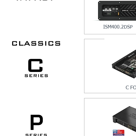
ISM400.2DSP
C F
P