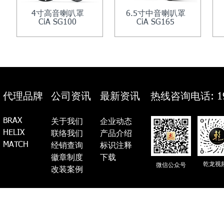
4寸高音喇叭罩
6.5寸中音喇叭罩
CiA SG100
CiA SG165
代理品牌
公司资讯
最新资讯
热线咨询电话: 19
BRAX
关于我们
企业动态
HELIX
联络我们
产品介绍
MATCH
经销查询
标识注释
徽章制度
​下载
乾龙视
微信公众号
​​改装案例