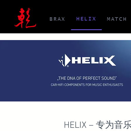
HELIX
BRAX
MATCH
HELIX – 专