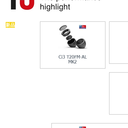
​新品
Ci3 T20FM-AL
MK2