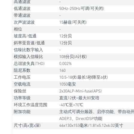
高通滤波
-
低通滤波
50Hz-250Hz可调(可关闭)
带通滤波
-
次声波滤波
15赫兹(可关闭)
相位
-
坡度高/低通
12分贝
斜率亚音速/低通
12分贝
信噪比数字输入
-
模拟输入信噪比
108分贝(A计权)
总谐波失真(THD)
0.002%
阻尼系数
160
工作电压
10.5-18伏(最长5秒降至6伏)
空载电流
1050毫安
保险丝
2x30ALP-Mini-fuse(APS)
功率等级
直流12伏⎓最大80安培
环境工作温度范围
-40℃至+70℃
附加功能
主动式可调分频器、启停功能、带自动
ADEP.3、DirectDSP功能
尺寸(高x宽x深)
46x130x153毫米/1.81x5.12x6.02英寸