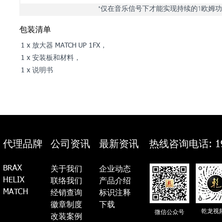
*仅在音乐信号下才能实现持续的1欧姆
​包装清单
1 x 放大器 MATCH UP 1FX，
1 x 安装板和材料，
1 x 说明书
代理品牌
公司资讯
最新资讯
热线咨询电话: 19
BRAX
关于我们
企业动态
HELIX
联络我们
产品介绍
MATCH
经销查询
标识注释
徽章制度
​下载
乾龙视
微信公众号
​​改装案例