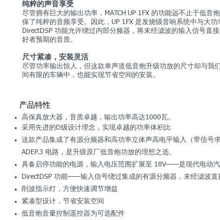
纯粹的声音享受
尽管拥有巨大的输出功率，MATCH UP 1FX 的功能远不止于
保了纯粹的音频享受。因此，UP 1FX 是发烧级音响系统中与大
DirectDSP 功能允许绕过内部分频器，将未经滤波的输入信
好者预期的音质。
尺寸紧凑，安装灵活
尽管功率输出惊人，但这款单声道低音炮升级功放的尺寸却与我们的
间有限的车辆中，也能实现节省空间的安装。
产品特性
高保真放大器，音质卓越，输出功率高达1000瓦。
采用先进的D级设计理念，实现卓越的功率体积比
这款产品集成了有源分频器和高功率立体声高电平输入（带信号求和功
ADEP.3 电路，是升级原厂低音炮功放的理想之选。
具备启停功能的电源，输入电压范围扩展至 18V——是现代电动
DirectDSP 功能——输入信号绕过集成的有源分频器，未经滤
削波指示灯，方便快速调节增益
紧凑型设计，节省安装空间
低音炮音量控制遥控器为可选配件